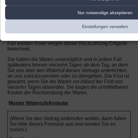
haben), unverzüglich und spätestens binnen vierzehn
Tagen ab dem Tag zurückzuzahlen, an dem die
Nur notwendige akzeptieren
Mitteilung über Ihren Widerruf dieses Vertrags bei uns
eingegangen ist. Für diese Rückzahlung verwenden wir
Einstellungen verwalten
dasselbe Zahlungsmittel, das Sie bei der ursprünglichen
Transaktion eingesetzt haben, es sei denn, mit Ihnen
wurde ausdrücklich etwas anderes vereinbart; in keinem
Fall werden Ihnen wegen dieser Rückzahlung Entgelte
berechnet.
Sie haben die Waren unverzüglich und in jedem Fall
spätestens binnen vierzehn Tagen ab dem Tag, an dem
Sie uns über den Widerruf dieses Vertrags unterrichten,
an uns zurückzusenden oder zu übergeben. Die Frist ist
gewahrt, wenn Sie die Waren vor Ablauf der Frist von
vierzehn Tagen absenden.
Sie tragen die unmittelbaren
Kosten der Rücksendung der Waren.
Muster Widerrufsformular
(Wenn Sie den Vertrag widerrufen wollen, dann füllen
Sie bitte dieses Formular aus und senden Sie es
zurück.)